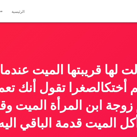
مق
الرئيسية
لت لها قريبتها الميت عندم
م أختكالصغرا تقول أنك تعم
زوجة ابن المرأة الميت وق
كل الميت قدمة الباقي اليه