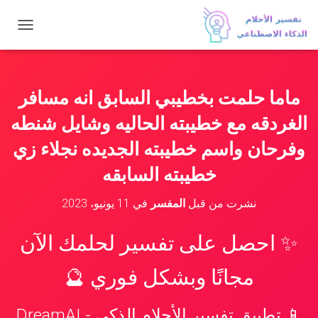
ت
ب
د
ي
ل
ماما حلمت بخطيبي السابق انه مسافر
ا
ل
الغردقه مع خطيبته الحاليه وشايل شنطه
ت
ن
وفرحان واسم خطيبته الجديده نجلاء زي
ق
خطيبته السابقه
ل
نشرت من قبل
المفسر
في
11 يونيو، 2023
✨ احصل على تفسير لحلمك الآن
مجانًا وبشكل فوري 🔮
📱 تطبيق تفسير الأحلام الذكي - DreamAI