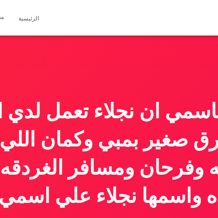
مق
الرئيسية
سمي ان نجلاء تعمل لدي الن
ورق صغير بمبي وكمان اللي
وفرحان ومسافر الغردقه 
ه واسمها نجلاء علي اسمي