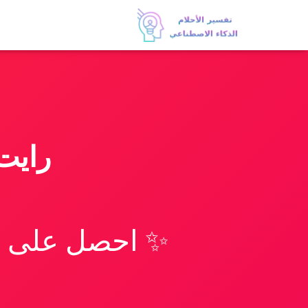
رايت
✨ احصل على تف