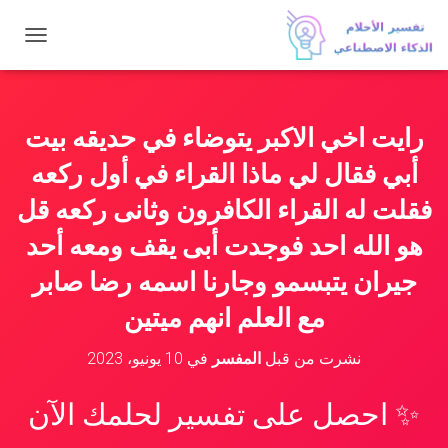
ت
ب
د
ي
ل
رايت اخي الاكبر يتوضاء في حديقه بيت
ا
ل
أبي فقال لي ماذا القراء في أول ركعه
ت
ن
فقلت له القراء الكافرون وثانى ركعه قل
ق
هو الله احد فوجدت أبى يقف ومعه أحد
ل
جيران يتبسمو وجارنا اسمه رضا صابر
مع العلم انهم ميتين
نشرت من قبل
المفسر
في
10 يونيو، 2023
✨ احصل على تفسير لحلمك الآن