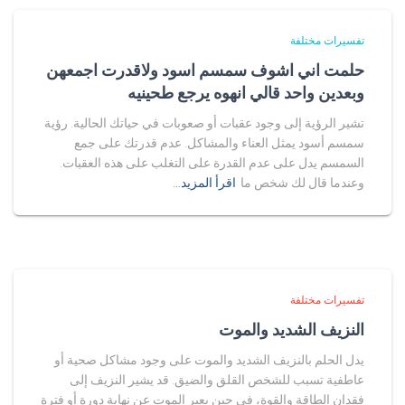
تفسيرات مختلفة
حلمت اني اشوف سمسم اسود ولاقدرت اجمعهن
وبعدين واحد قالي انهوه يرجع طحينيه
تشير الرؤية إلى وجود عقبات أو صعوبات في حياتك الحالية. رؤية
سمسم أسود يمثل العناء والمشاكل. عدم قدرتك على جمع
السمسم يدل على عدم القدرة على التغلب على هذه العقبات.
وعندما قال لك شخص ما
اقرأ المزيد…
تفسيرات مختلفة
النزيف الشديد والموت
يدل الحلم بالنزيف الشديد والموت على وجود مشاكل صحية أو
عاطفية تسبب للشخص القلق والضيق. قد يشير النزيف إلى
فقدان الطاقة والقوة، في حين يعبر الموت عن نهاية دورة أو فترة