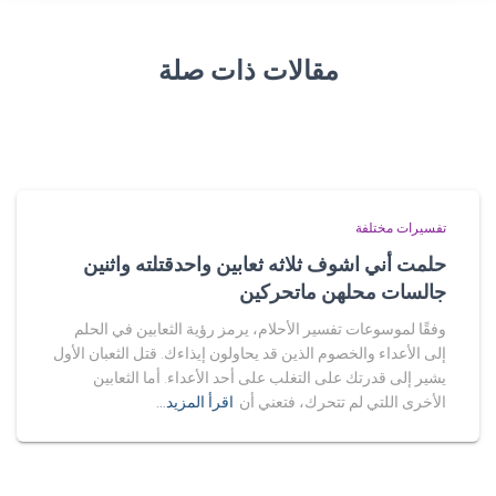
مقالات ذات صلة
تفسيرات مختلفة
حلمت أني اشوف ثلاثه ثعابين واحدقتلته واثنين
جالسات محلهن ماتحركين
وفقًا لموسوعات تفسير الأحلام، يرمز رؤية الثعابين في الحلم
إلى الأعداء والخصوم الذين قد يحاولون إيذاءك. قتل الثعبان الأول
يشير إلى قدرتك على التغلب على أحد الأعداء. أما الثعابين
الأخرى اللتي لم تتحرك، فتعني أن
اقرأ المزيد…