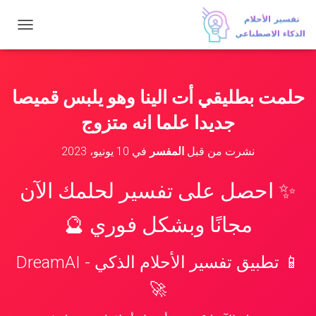
ت
ب
د
ي
ل
حلمت بطليقي أت الينا وهو يلبس قميصا
ا
ل
جديدا علما انه متزوج
ت
ن
نشرت من قبل
المفسر
في
10 يونيو، 2023
ق
ل
✨ احصل على تفسير لحلمك الآن
مجانًا وبشكل فوري 🔮
📱 تطبيق تفسير الأحلام الذكي - DreamAI
🚀