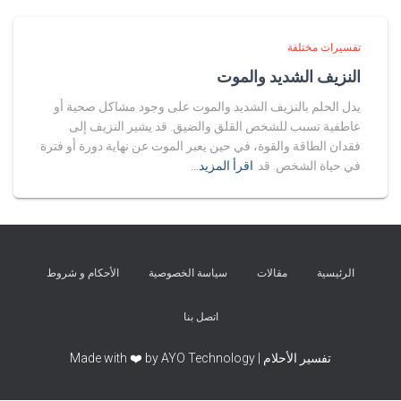
تفسيرات مختلفة
النزيف الشديد والموت
يدل الحلم بالنزيف الشديد والموت على وجود مشاكل صحية أو
عاطفية تسبب للشخص القلق والضيق. قد يشير النزيف إلى
فقدان الطاقة والقوة، في حين يعبر الموت عن نهاية دورة أو فترة
في حياة الشخص. قد
اقرأ المزيد…
الرئيسية
مقالات
سياسة الخصوصية
الأحكام و شروط
اتصل بنا
تفسير الأحلام | Made with ❤️ by AYO Technology