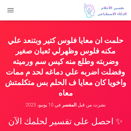
ت
ب
د
ي
ل
حلمت ان معايا فلوس كتير وبتنعد علي
ا
ل
مكنه فلوس وظهرلي ثعبان صغير
ت
ن
وضربته وطلع منه كيس سم ورميته
ق
وفضلت اضربه علي دماغه لحد م ممات
ل
واخويا كان معايا ف الحلم بس متكلمتش
معاه
نشرت من قبل
المفسر
في
10 يونيو، 2023
✨ احصل على تفسير لحلمك الآن