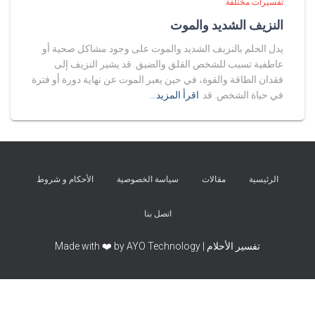
تفسيرات مختلفة
النزيف الشديد والموت
يدل الحلم بالنزيف الشديد والموت على وجود مشاكل صحية أو
عاطفية تسبب للشخص القلق والضيق. قد يشير النزيف إلى
فقدان الطاقة والقوة، في حين يعبر الموت عن نهاية دورة أو فترة
في حياة الشخص. قد
اقرأ المزيد…
الرئيسية
مقالات
سياسة الخصوصية
الأحكام و شروط
اتصل بنا
تفسير الأحلام | Made with ❤️ by AYO Technology
Exit mobile version