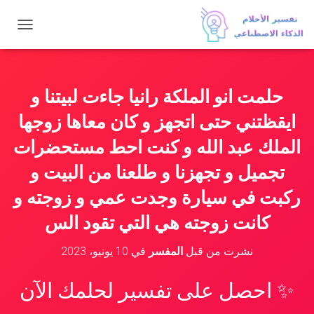
ت
ب
د
ي
ل
حلمت انو الملكة رانيا جاءت لبيتنا و
ا
ل
ايقظتني حتى اتجهز و كان معاها زوجها
ت
ن
الملك عبد الله و كنت احط مستحضرات
ق
تجميل و تجهزنا و طلعنا من البيت و
ل
ركبت في سيارة وجدت عمي و زوجته و
كانت زوجته هي التي تقود الس
نشرت من قبل
المفسر
في
10 يونيو، 2023
✨ احصل على تفسير لحلمك الآن