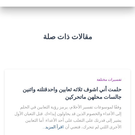
مقالات ذات صلة
تفسيرات مختلفة
حلمت أني اشوف ثلاثه ثعابين واحدقتلته واثنين
جالسات محلهن ماتحركين
وفقًا لموسوعات تفسير الأحلام، يرمز رؤية الثعابين في الحلم
إلى الأعداء والخصوم الذين قد يحاولون إيذاءك. قتل الثعبان الأول
يشير إلى قدرتك على التغلب على أحد الأعداء. أما الثعابين
الأخرى اللتي لم تتحرك، فتعني أن
اقرأ المزيد…