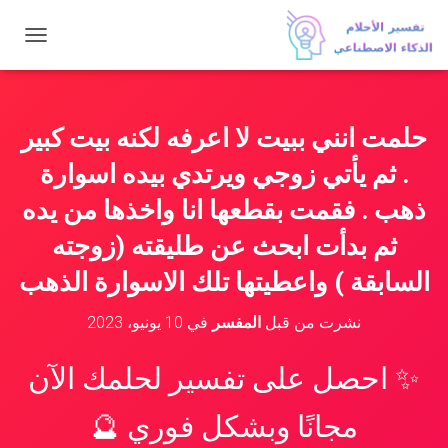
ت
ب
د
ي
ل
حلمت انني ببيت لا اعرفه لكنه بيت كبير
ا
ل
. ثم يأتي زوجي ويرتدي بيده اسوارة
ت
ن
ذهب . فقمت بقطعها انا واخذها من يده
ق
ثم بدأت ابحث عن طليقته (زوجته
ل
السابقة ) واعطيتها تلك الاسوارة الذهب
نشرت من قبل
المفسر
في
10 يونيو، 2023
✨ احصل على تفسير لحلمك الآن
مجانًا وبشكل فوري 🔮