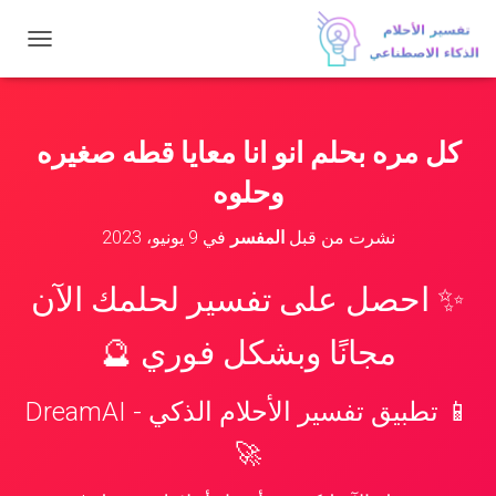
ت
ب
د
ي
ل
كل مره بحلم انو انا معايا قطه صغيره
ا
ل
وحلوه
ت
ن
نشرت من قبل
المفسر
في
9 يونيو، 2023
ق
ل
✨ احصل على تفسير لحلمك الآن
مجانًا وبشكل فوري 🔮
📱 تطبيق تفسير الأحلام الذكي - DreamAI
🚀