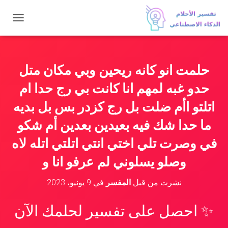
ت
ب
د
ي
ل
حلمت انو كانه ريحين وبي مكان متل
ا
ل
حدو غبه لمهم انا كانت بي رج حدا ام
ت
ن
اتلتو اأم ضلت بل رج كزدر بس بل بديه
ق
ما حدا شك فيه بعيدين بعدين أم شكو
ل
في وصرت تلي اختي انتي اتلتي اتله لاه
وصلو يسلوني لم عرفو انا و
نشرت من قبل
المفسر
في
9 يونيو، 2023
✨ احصل على تفسير لحلمك الآن