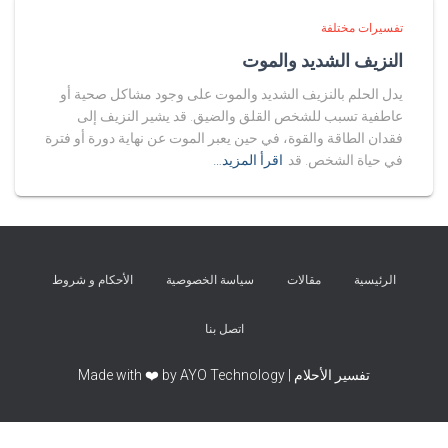
تفسيرات مختلفة
النزيف الشديد والموت
يدل الحلم بالنزيف الشديد والموت على وجود مشاكل صحية أو
عاطفية تسبب للشخص القلق والضيق. قد يشير النزيف إلى
فقدان الطاقة والقوة، في حين يعبر الموت عن نهاية دورة أو فترة
في حياة الشخص. قد
اقرأ المزيد…
الرئيسية
مقالات
سياسة الخصوصية
الأحكام و شروط
اتصل بنا
تفسير الأحلام | Made with ❤️ by AYO Technology