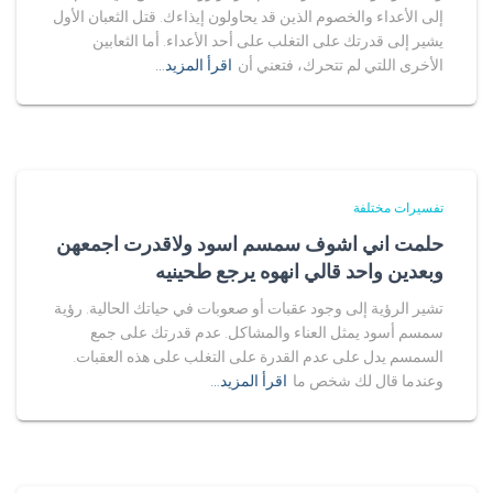
إلى الأعداء والخصوم الذين قد يحاولون إيذاءك. قتل الثعبان الأول
يشير إلى قدرتك على التغلب على أحد الأعداء. أما الثعابين
الأخرى اللتي لم تتحرك، فتعني أن
اقرأ المزيد…
تفسيرات مختلفة
حلمت اني اشوف سمسم اسود ولاقدرت اجمعهن
وبعدين واحد قالي انهوه يرجع طحينيه
تشير الرؤية إلى وجود عقبات أو صعوبات في حياتك الحالية. رؤية
سمسم أسود يمثل العناء والمشاكل. عدم قدرتك على جمع
السمسم يدل على عدم القدرة على التغلب على هذه العقبات.
وعندما قال لك شخص ما
اقرأ المزيد…