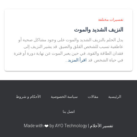
تفسيرات مختلفة
النزيف الشديد والموت
يدل الحلم بالنزيف الشديد والموت على وجود مشاكل صحية أو
عاطفية تسبب للشخص القلق والضيق. قد يشير النزيف إلى
فقدان الطاقة والقوة، في حين يعبر الموت عن نهاية دورة أو فترة
في حياة الشخص. قد
اقرأ المزيد…
الرئيسية
مقالات
سياسة الخصوصية
الأحكام و شروط
اتصل بنا
تفسير الأحلام | Made with ❤️ by AYO Technology