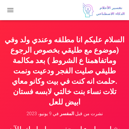
ت
ب
د
ي
ل
السلام عليكم انا مطلقه وعندي ولد وفي
ا
ل
(موضوع مع طليقي بخصوص الرجوع
ت
ن
وماتفاهمنا ع الشروط ) بعد مكالمة
ق
طليقي صليت الفجر ودعيت ونمت
ل
.حلمت انه كنت في بيت وكانو معاي
تلات نساء بنت خالتي لابسه فستان
ابيض للعل
نشرت من قبل
المفسر
في
9 يونيو، 2023