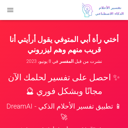
ت
ب
د
ي
ل
أختي رأة أبي المتوفي يقول أرأيتي أنا
ا
ل
قريب منهم وهم ليزروني
ت
ن
نشرت من قبل
المفسر
في
8 يونيو، 2023
ق
ل
✨ احصل على تفسير لحلمك الآن
مجانًا وبشكل فوري 🔮
📱 تطبيق تفسير الأحلام الذكي - DreamAI
🚀