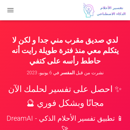
ت
ب
د
ي
ل
لدي صديق مقرب مني جدا و لكن لا
ا
ل
يتكلم معي منذ فترة طويلة رايت أنه
ت
ن
حاطط رأسه على كتفي
ق
ل
نشرت من قبل
المفسر
في
6 يونيو، 2023
✨ احصل على تفسير لحلمك الآن
مجانًا وبشكل فوري 🔮
📱 تطبيق تفسير الأحلام الذكي - DreamAI
🚀