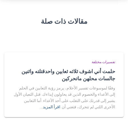
مقالات ذات صلة
تفسيرات مختلفة
حلمت أني اشوف ثلاثه ثعابين واحدقتلته واثنين
جالسات محلهن ماتحركين
وفقًا لموسوعات تفسير الأحلام، يرمز رؤية الثعابين في الحلم
إلى الأعداء والخصوم الذين قد يحاولون إيذاءك. قتل الثعبان الأول
يشير إلى قدرتك على التغلب على أحد الأعداء. أما الثعابين
الأخرى اللتي لم تتحرك، فتعني أن
اقرأ المزيد…