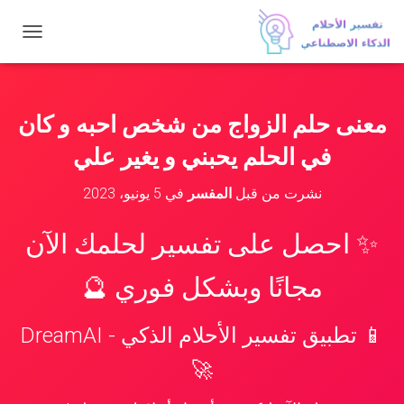
ت
ب
د
ي
ل
معنى حلم الزواج من شخص احبه و كان
ا
ل
في الحلم يحبني و يغير علي
ت
ن
نشرت من قبل
المفسر
في
5 يونيو، 2023
ق
ل
✨ احصل على تفسير لحلمك الآن
مجانًا وبشكل فوري 🔮
📱 تطبيق تفسير الأحلام الذكي - DreamAI
🚀