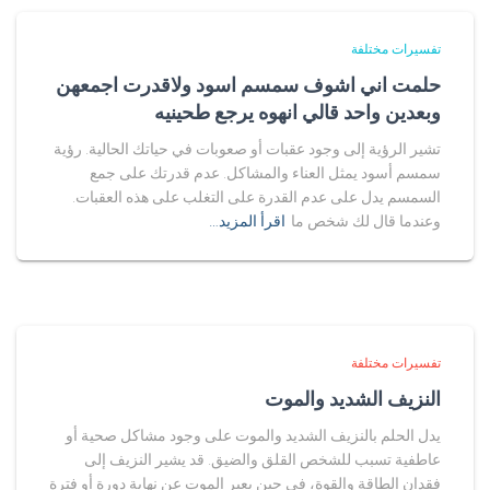
تفسيرات مختلفة
حلمت اني اشوف سمسم اسود ولاقدرت اجمعهن
وبعدين واحد قالي انهوه يرجع طحينيه
تشير الرؤية إلى وجود عقبات أو صعوبات في حياتك الحالية. رؤية
سمسم أسود يمثل العناء والمشاكل. عدم قدرتك على جمع
السمسم يدل على عدم القدرة على التغلب على هذه العقبات.
وعندما قال لك شخص ما
اقرأ المزيد…
تفسيرات مختلفة
النزيف الشديد والموت
يدل الحلم بالنزيف الشديد والموت على وجود مشاكل صحية أو
عاطفية تسبب للشخص القلق والضيق. قد يشير النزيف إلى
فقدان الطاقة والقوة، في حين يعبر الموت عن نهاية دورة أو فترة