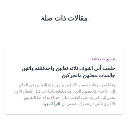
مقالات ذات صلة
تفسيرات مختلفة
حلمت أني اشوف ثلاثه ثعابين واحدقتلته واثنين
جالسات محلهن ماتحركين
وفقًا لموسوعات تفسير الأحلام، يرمز رؤية الثعابين في الحلم
إلى الأعداء والخصوم الذين قد يحاولون إيذاءك. قتل الثعبان الأول
يشير إلى قدرتك على التغلب على أحد الأعداء. أما الثعابين
الأخرى اللتي لم تتحرك، فتعني أن
اقرأ المزيد…