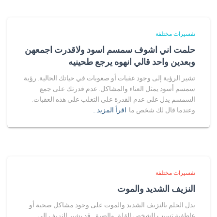
تفسيرات مختلفة
حلمت اني اشوف سمسم اسود ولاقدرت اجمعهن
وبعدين واحد قالي انهوه يرجع طحينيه
تشير الرؤية إلى وجود عقبات أو صعوبات في حياتك الحالية. رؤية
سمسم أسود يمثل العناء والمشاكل. عدم قدرتك على جمع
السمسم يدل على عدم القدرة على التغلب على هذه العقبات.
وعندما قال لك شخص ما
اقرأ المزيد…
تفسيرات مختلفة
النزيف الشديد والموت
يدل الحلم بالنزيف الشديد والموت على وجود مشاكل صحية أو
عاطفية تسبب للشخص القلق والضيق. قد يشير النزيف إلى