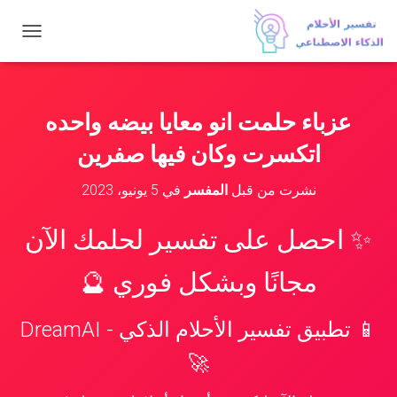
ت
ب
د
ي
ل
عزباء حلمت انو معايا بيضه واحده
ا
ل
اتكسرت وكان فيها صفرين
ت
ن
نشرت من قبل
المفسر
في
5 يونيو، 2023
ق
ل
✨ احصل على تفسير لحلمك الآن
مجانًا وبشكل فوري 🔮
📱 تطبيق تفسير الأحلام الذكي - DreamAI
🚀