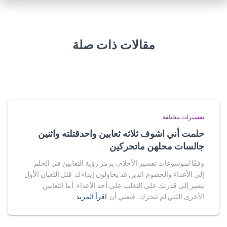
مقالات ذات صلة
تفسيرات مختلفة
حلمت أني اشوف ثلاثه ثعابين واحدقتلته واثنين
جالسات محلهن ماتحركين
وفقًا لموسوعات تفسير الأحلام، يرمز رؤية الثعابين في الحلم
إلى الأعداء والخصوم الذين قد يحاولون إيذاءك. قتل الثعبان الأول
يشير إلى قدرتك على التغلب على أحد الأعداء. أما الثعابين
الأخرى اللتي لم تتحرك، فتعني أن
اقرأ المزيد…