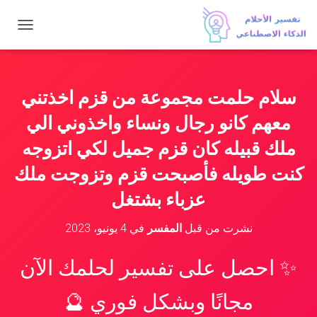
ت
ب
د
ي
ل
سلام حلمت مجموعة من قزم اخذتني
ا
ل
معهم كانو رجال ونساء واخذوني الي
ت
ن
ملك قبيله كان قزم جميل لكي اتزوجه
ق
كنت طويله فأصبحت قزم وتزوجت ملك
ل
عزباء بشتغل
نشرت من قبل
المفسر
في
4 يونيو، 2023
✨ احصل على تفسير لحلمك الآن
مجانًا وبشكل فوري 🔮