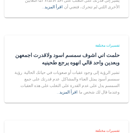
يشير إلى قدرتك على التغلب على أحد الأعداء. أما الثعابين
الأخرى اللتي لم تتحرك، فتعني أن
اقرأ المزيد…
تفسيرات مختلفة
حلمت اني اشوف سمسم اسود ولاقدرت اجمعهن
وبعدين واحد قالي انهوه يرجع طحينيه
تشير الرؤية إلى وجود عقبات أو صعوبات في حياتك الحالية. رؤية
سمسم أسود يمثل العناء والمشاكل. عدم قدرتك على جمع
السمسم يدل على عدم القدرة على التغلب على هذه العقبات.
وعندما قال لك شخص ما
اقرأ المزيد…
تفسيرات مختلفة