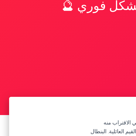
بشكل فوري 🔮
 الاقتراب منه
يم العائلية. البنطال