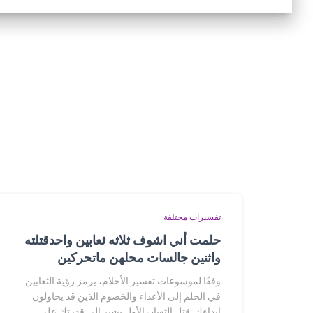
تفسيرات مختلفة
حلمت أني اشوف ثلاثه ثعابين واحدقتلته
واثنين جالسات محلهن ماتحركين
وفقًا لموسوعات تفسير الأحلام، يرمز رؤية الثعابين
في الحلم إلى الأعداء والخصوم الذين قد يحاولون
إيذاءك. قتل الثعبان الأول يشير إلى قدرتك على