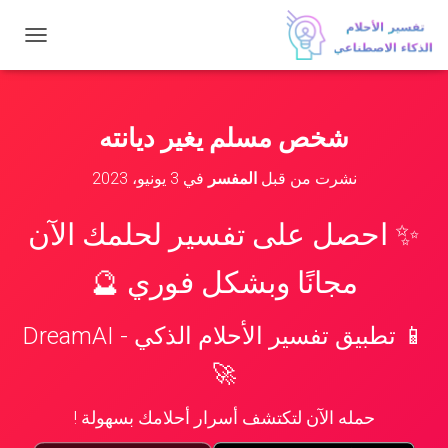
ت
ب
د
ي
ل
شخص مسلم يغير ديانته
ا
ل
نشرت من قبل
المفسر
في
3 يونيو، 2023
ت
ن
ق
✨ احصل على تفسير لحلمك الآن
ل
مجانًا وبشكل فوري 🔮
📱 تطبيق تفسير الأحلام الذكي - DreamAI
🚀
حمله الآن لتكتشف أسرار أحلامك بسهولة !