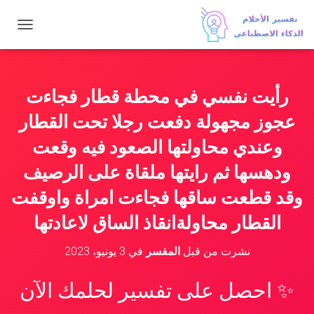
ت
ب
د
ي
ل
رأيت نفسي في محطة قطار فجاءت
ا
ل
عجوز مجهولة دفعت رجلا تحت القطار
ت
ن
وعندي محاولتها الصعود فيه وقعت
ق
ودهسها ثم رايتها ملقاة على الرصيف
ل
وقد قطعت ساقها فجاءت امراة واوقفت
القطار محاولةانقاذ الساق لاعادتها
نشرت من قبل
المفسر
في
3 يونيو، 2023
✨ احصل على تفسير لحلمك الآن