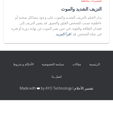
تفسيرات مختلفة
النزيف الشديد والموت
يدل الحلم بالنزيف الشديد والموت على وجود مشاكل صحية أو
عاطفية تسبب للشخص القلق والضيق. قد يشير النزيف إلى
فقدان الطاقة والقوة، في حين يعبر الموت عن نهاية دورة أو فترة
في حياة الشخص. قد
اقرأ المزيد…
الرئيسية
مقالات
سياسة الخصوصية
الأحكام و شروط
اتصل بنا
تفسير الأحلام | Made with ❤️ by AYO Technology
Exit mobile version