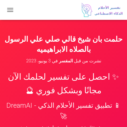
ت
ب
د
ي
ل
حلمت بان شيخ قالي صلي علي الرسول
ا
ل
بالصلاه الابراهيميه
ت
ن
نشرت من قبل
المفسر
في
3 يونيو، 2023
ق
ل
✨ احصل على تفسير لحلمك الآن
مجانًا وبشكل فوري 🔮
📱 تطبيق تفسير الأحلام الذكي - DreamAI
🚀