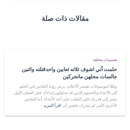
مقالات ذات صلة
تفسيرات مختلفة
حلمت أني اشوف ثلاثه ثعابين واحدقتلته واثنين
جالسات محلهن ماتحركين
وفقًا لموسوعات تفسير الأحلام، يرمز رؤية الثعابين في الحلم
إلى الأعداء والخصوم الذين قد يحاولون إيذاءك. قتل الثعبان الأول
يشير إلى قدرتك على التغلب على أحد الأعداء. أما الثعابين
الأخرى اللتي لم تتحرك، فتعني أن
اقرأ المزيد…