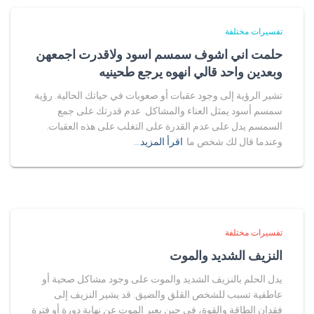
تفسيرات مختلفة
حلمت اني اشوف سمسم اسود ولاقدرت اجمعهن
وبعدين واحد قالي انهوه يرجع طحينيه
تشير الرؤية إلى وجود عقبات أو صعوبات في حياتك الحالية. رؤية
سمسم أسود يمثل العناء والمشاكل. عدم قدرتك على جمع
السمسم يدل على عدم القدرة على التغلب على هذه العقبات.
وعندما قال لك شخص ما
اقرأ المزيد…
تفسيرات مختلفة
النزيف الشديد والموت
يدل الحلم بالنزيف الشديد والموت على وجود مشاكل صحية أو
عاطفية تسبب للشخص القلق والضيق. قد يشير النزيف إلى
فقدان الطاقة والقوة، في حين يعبر الموت عن نهاية دورة أو فترة