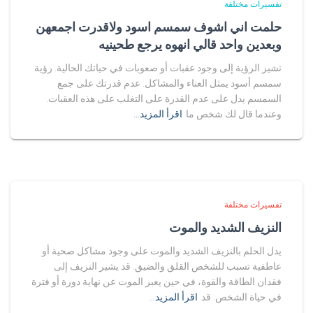
تفسيرات مختلفة
حلمت اني اشوف سمسم اسود ولاقدرت اجمعهن
وبعدين واحد قالي انهوه يرجع طحينيه
تشير الرؤية إلى وجود عقبات أو صعوبات في حياتك الحالية. رؤية
سمسم أسود يمثل العناء والمشاكل. عدم قدرتك على جمع
السمسم يدل على عدم القدرة على التغلب على هذه العقبات.
وعندما قال لك شخص ما
اقرأ المزيد…
تفسيرات مختلفة
النزيف الشديد والموت
يدل الحلم بالنزيف الشديد والموت على وجود مشاكل صحية أو
عاطفية تسبب للشخص القلق والضيق. قد يشير النزيف إلى
فقدان الطاقة والقوة، في حين يعبر الموت عن نهاية دورة أو فترة
في حياة الشخص. قد
اقرأ المزيد…