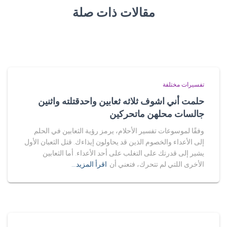
مقالات ذات صلة
تفسيرات مختلفة
حلمت أني اشوف ثلاثه ثعابين واحدقتلته واثنين
جالسات محلهن ماتحركين
وفقًا لموسوعات تفسير الأحلام، يرمز رؤية الثعابين في الحلم
إلى الأعداء والخصوم الذين قد يحاولون إيذاءك. قتل الثعبان الأول
يشير إلى قدرتك على التغلب على أحد الأعداء. أما الثعابين
الأخرى اللتي لم تتحرك، فتعني أن
اقرأ المزيد…