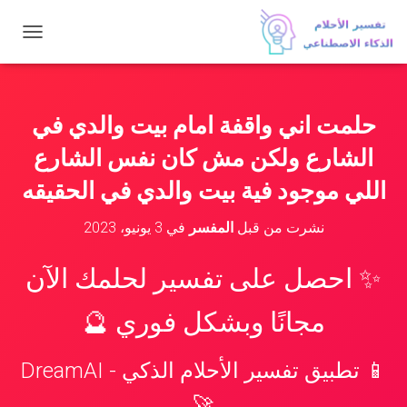
ت
ب
د
ي
ل
حلمت اني واقفة امام بيت والدي في
ا
ل
الشارع ولكن مش كان نفس الشارع
ت
ن
اللي موجود فية بيت والدي في الحقيقه
ق
ل
نشرت من قبل
المفسر
في
3 يونيو، 2023
✨ احصل على تفسير لحلمك الآن
مجانًا وبشكل فوري 🔮
📱 تطبيق تفسير الأحلام الذكي - DreamAI
🚀