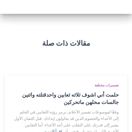
مقالات ذات صلة
تفسيرات مختلفة
حلمت أني اشوف ثلاثه ثعابين واحدقتلته واثنين
جالسات محلهن ماتحركين
وفقًا لموسوعات تفسير الأحلام، يرمز رؤية الثعابين في الحلم
إلى الأعداء والخصوم الذين قد يحاولون إيذاءك. قتل الثعبان الأول
يشير إلى قدرتك على التغلب على أحد الأعداء. أما الثعابين
الأخرى اللتي لم تتحرك، فتعني أن
اقرأ المزيد…