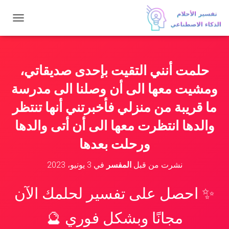
ت
ب
د
ي
ل
حلمت أنني التقيت بإحدى صديقاتي،
ا
ل
ومشيت معها الى أن وصلنا الى مدرسة
ت
ن
ما قريبة من منزلي فأخبرتني أنها تنتظر
ق
والدها انتظرت معها الى أن أتى والدها
ل
ورحلت بعدها
نشرت من قبل
المفسر
في
3 يونيو، 2023
✨ احصل على تفسير لحلمك الآن
مجانًا وبشكل فوري 🔮