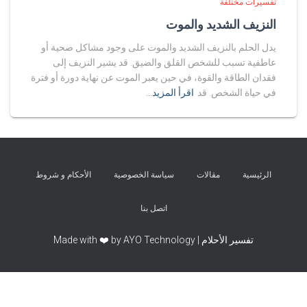
تفسيرات مختلفة
النزيف الشديد والموت
يدل الحلم بالنزيف الشديد والموت على وجود مشاكل صحية أو
عاطفية تسبب للشخص القلق والضيق. قد يشير النزيف إلى
فقدان الطاقة والقوة، في حين يعبر الموت عن نهاية دورة أو فترة
في حياة الشخص. قد
اقرأ المزيد…
الرئيسية
مقالات
سياسة الخصوصية
الأحكام و شروط
اتصل بنا
تفسير الأحلام | Made with ❤️ by AYO Technology
Exit mobile version