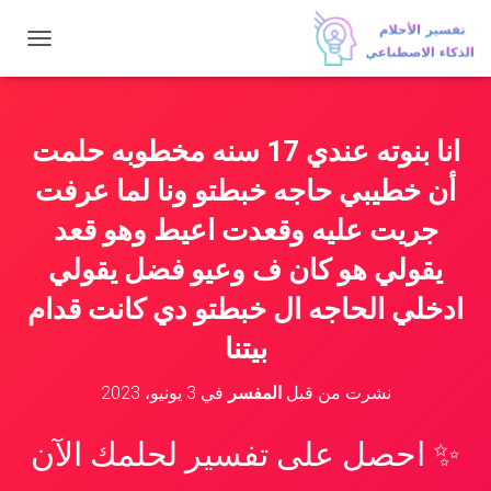
ت
ب
د
ي
ل
انا بنوته عندي 17 سنه مخطوبه حلمت
ا
ل
أن خطيبي حاجه خبطتو ونا لما عرفت
ت
ن
جريت عليه وقعدت اعيط وهو قعد
ق
يقولي هو كان ف وعيو فضل يقولي
ل
ادخلي الحاجه ال خبطتو دي كانت قدام
بيتنا
نشرت من قبل
المفسر
في
3 يونيو، 2023
✨ احصل على تفسير لحلمك الآن