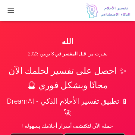
ت
ب
د
ي
ل
الله
ا
ل
نشرت من قبل
المفسر
في
3 يونيو، 2023
ت
ن
ق
✨ احصل على تفسير لحلمك الآن
ل
مجانًا وبشكل فوري 🔮
📱 تطبيق تفسير الأحلام الذكي - DreamAI
🚀
حمله الآن لتكتشف أسرار أحلامك بسهولة !