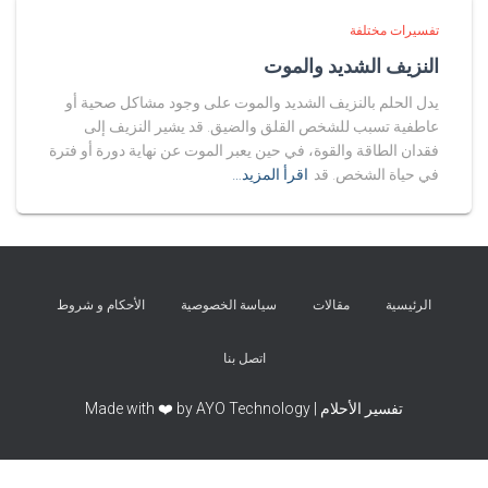
تفسيرات مختلفة
النزيف الشديد والموت
يدل الحلم بالنزيف الشديد والموت على وجود مشاكل صحية أو
عاطفية تسبب للشخص القلق والضيق. قد يشير النزيف إلى
فقدان الطاقة والقوة، في حين يعبر الموت عن نهاية دورة أو فترة
في حياة الشخص. قد
اقرأ المزيد…
الرئيسية
مقالات
سياسة الخصوصية
الأحكام و شروط
اتصل بنا
تفسير الأحلام | Made with ❤️ by AYO Technology