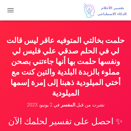
ت
ب
د
ي
ل
حلمت بخالتي المتوفيه عاقر ليس قالت
ا
ل
لي في الحلم صدقي علي فليس لي
ت
ن
ونفسها حلمت بها أنها جاءتني بصحن
ق
مملوء بالزبدة البلدية والتين كنت مع
ل
أختي الميلودية ذهبنا إلى إمرة إسمها
الميلودية
نشرت من قبل
المفسر
في
2 يونيو، 2023
✨ احصل على تفسير لحلمك الآن