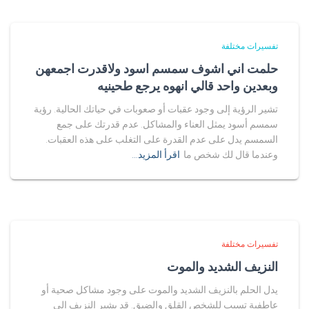
تفسيرات مختلفة
حلمت اني اشوف سمسم اسود ولاقدرت اجمعهن
وبعدين واحد قالي انهوه يرجع طحينيه
تشير الرؤية إلى وجود عقبات أو صعوبات في حياتك الحالية. رؤية
سمسم أسود يمثل العناء والمشاكل. عدم قدرتك على جمع
السمسم يدل على عدم القدرة على التغلب على هذه العقبات.
وعندما قال لك شخص ما
اقرأ المزيد…
تفسيرات مختلفة
النزيف الشديد والموت
يدل الحلم بالنزيف الشديد والموت على وجود مشاكل صحية أو
عاطفية تسبب للشخص القلق والضيق. قد يشير النزيف إلى