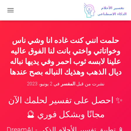
ت
ب
د
ي
ل
حلمت انني كنت غاده انا وشي ناس
ا
ل
وخواتاتي واختي بانت لنا الفوق عاليه
ت
ن
علينا لابسه ثوب احمر وفي يديها نباله
ق
ديال الذهب وهذيك النباله بصح عندها
ل
نشرت من قبل
المفسر
في
2 يونيو، 2023
✨ احصل على تفسير لحلمك الآن
مجانًا وبشكل فوري 🔮
📱 تطبيق تفسير الأحلام الذكي - DreamAI