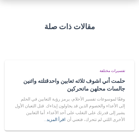
مقالات ذات صلة
تفسيرات مختلفة
حلمت أني اشوف ثلاثه ثعابين واحدقتلته واثنين
جالسات محلهن ماتحركين
وفقًا لموسوعات تفسير الأحلام، يرمز رؤية الثعابين في الحلم
إلى الأعداء والخصوم الذين قد يحاولون إيذاءك. قتل الثعبان الأول
يشير إلى قدرتك على التغلب على أحد الأعداء. أما الثعابين
الأخرى اللتي لم تتحرك، فتعني أن
اقرأ المزيد…