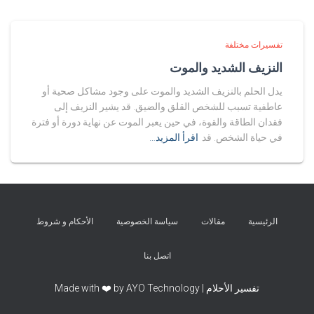
تفسيرات مختلفة
النزيف الشديد والموت
يدل الحلم بالنزيف الشديد والموت على وجود مشاكل صحية أو
عاطفية تسبب للشخص القلق والضيق. قد يشير النزيف إلى
فقدان الطاقة والقوة، في حين يعبر الموت عن نهاية دورة أو فترة
في حياة الشخص. قد
اقرأ المزيد…
الرئيسية
مقالات
سياسة الخصوصية
الأحكام و شروط
اتصل بنا
تفسير الأحلام | Made with ❤️ by AYO Technology