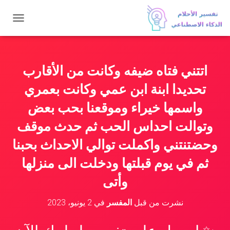
ت
ب
د
ي
ل
اتتني فتاه ضيفه وكانت من الأقارب
ا
ل
تحديدا ابنة ابن عمي وكانت بعمري
ت
ن
واسمها خيراء وموقعنا بحب بعض
ق
وتوالت احداس الحب ثم حدث موقف
ل
وحضتنتني واكملت توالي الاحداث بحبنا
ثم في يوم قبلتها ودخلت الى منزلها
وأتى
نشرت من قبل
المفسر
في
2 يونيو، 2023