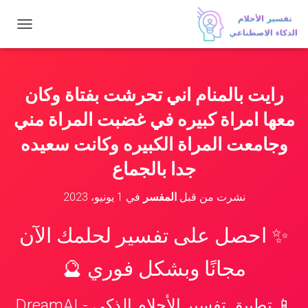
ت
ب
د
ي
ل
رايت بالمنام اني تحرشت بفتاة وكان
ا
ل
معها امراة كبيره في غضبت المراة مني
ت
ن
وجامعت المراة الكبيره وكانت سعيده
ق
جدا بالجماع
ل
نشرت من قبل
المفسر
في
1 يونيو، 2023
✨ احصل على تفسير لحلمك الآن
مجانًا وبشكل فوري 🔮
📱 تطبيق تفسير الأحلام الذكي - DreamAI