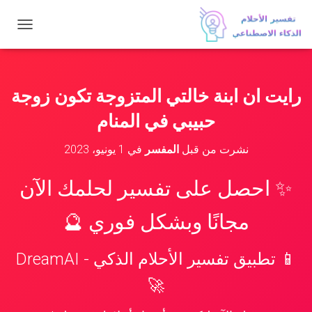
ت
ب
د
ي
ل
رايت ان ابنة خالتي المتزوجة تكون زوجة
ا
ل
حبيبي في المنام
ت
ن
نشرت من قبل
المفسر
في
1 يونيو، 2023
ق
ل
✨ احصل على تفسير لحلمك الآن
مجانًا وبشكل فوري 🔮
📱 تطبيق تفسير الأحلام الذكي - DreamAI
🚀