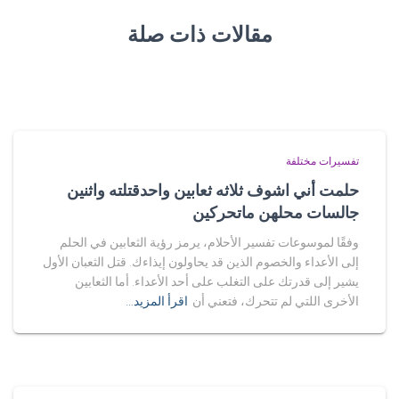
مقالات ذات صلة
تفسيرات مختلفة
حلمت أني اشوف ثلاثه ثعابين واحدقتلته واثنين
جالسات محلهن ماتحركين
وفقًا لموسوعات تفسير الأحلام، يرمز رؤية الثعابين في الحلم
إلى الأعداء والخصوم الذين قد يحاولون إيذاءك. قتل الثعبان الأول
يشير إلى قدرتك على التغلب على أحد الأعداء. أما الثعابين
الأخرى اللتي لم تتحرك، فتعني أن
اقرأ المزيد…