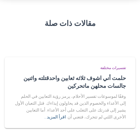
مقالات ذات صلة
تفسيرات مختلفة
حلمت أني اشوف ثلاثه ثعابين واحدقتلته واثنين
جالسات محلهن ماتحركين
وفقًا لموسوعات تفسير الأحلام، يرمز رؤية الثعابين في الحلم
إلى الأعداء والخصوم الذين قد يحاولون إيذاءك. قتل الثعبان الأول
يشير إلى قدرتك على التغلب على أحد الأعداء. أما الثعابين
الأخرى اللتي لم تتحرك، فتعني أن
اقرأ المزيد…