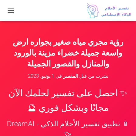
ت
ب
د
ي
ل
رؤية مجري مياه صغير بجواره ارض
ا
ل
واسعة جميلة خضراء مزينة بالورود
ت
ن
والمنازل والقصور الجميلة
ق
ل
نشرت من قبل
المفسر
في
1 يونيو، 2023
✨ احصل على تفسير لحلمك الآن
مجانًا وبشكل فوري 🔮
📱 تطبيق تفسير الأحلام الذكي - DreamAI
🚀