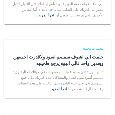
إلى الأعداء والخصوم الذين قد يحاولون إيذاءك. قتل الثعبان الأول
يشير إلى قدرتك على التغلب على أحد الأعداء. أما الثعابين
الأخرى اللتي لم تتحرك، فتعني أن
اقرأ المزيد…
تفسيرات مختلفة
حلمت اني اشوف سمسم اسود ولاقدرت اجمعهن
وبعدين واحد قالي انهوه يرجع طحينيه
تشير الرؤية إلى وجود عقبات أو صعوبات في حياتك الحالية. رؤية
سمسم أسود يمثل العناء والمشاكل. عدم قدرتك على جمع
السمسم يدل على عدم القدرة على التغلب على هذه العقبات.
وعندما قال لك شخص ما
اقرأ المزيد…