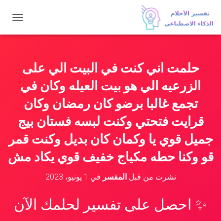
ت
ب
د
ي
ل
حلمت اني كنت في البيت الي على
ا
ل
الزرعيه الي هو بيت العيله وكان في
ت
ن
تجمع غالبا برضو كان رمضان وكان
ق
قرايت فتحتي وكنت لبسه فستان بيج
ل
جميل قوي يا وكمان كان بديل وكنت قمر
قو وكنا حطه مكياج خفيف قوي يكاد مش
نشرت من قبل
المفسر
في
1 يونيو، 2023
✨ احصل على تفسير لحلمك الآن