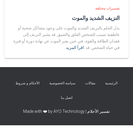
تفسيرات مختلفة
النزيف الشديد والموت
يدل الحلم بالنزيف الشديد والموت على وجود مشاكل صحية أو
عاطفية تسبب للشخص القلق والضيق. قد يشير النزيف إلى
فقدان الطاقة والقوة، في حين يعبر الموت عن نهاية دورة أو فترة
في حياة الشخص. قد
اقرأ المزيد…
الرئيسية
مقالات
سياسة الخصوصية
الأحكام و شروط
اتصل بنا
تفسير الأحلام | Made with ❤️ by AYO Technology