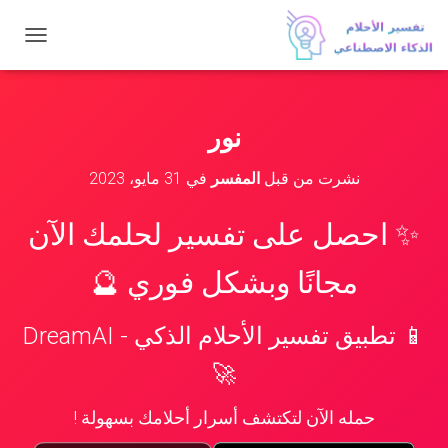
ت
ب
د
ي
ل
نور
ا
ل
نشرت من قبل
المفسر
في
31 مايو، 2023
ت
ن
ق
✨ احصل على تفسير لحلمك الآن
ل
مجانًا وبشكل فوري 🔮
📱 تطبيق تفسير الأحلام الذكي - DreamAI
🚀
حمله الآن لتكتشف أسرار أحلامك بسهولة !