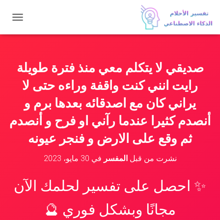
ت
ب
د
ي
ل
صديقي لا يتكلم معي منذ فترة طويلة
ا
ل
رايت انني كنت واقفة وراءه حتى لا
ت
ن
يراني كان مع اصدقائه بعدها برم و
ق
أنصدم كثيرا عندما رآني او فرح و أنصدم
ل
ثم وقع على الارض و فنجر عيونه
نشرت من قبل
المفسر
في
30 مايو، 2023
✨ احصل على تفسير لحلمك الآن
مجانًا وبشكل فوري 🔮