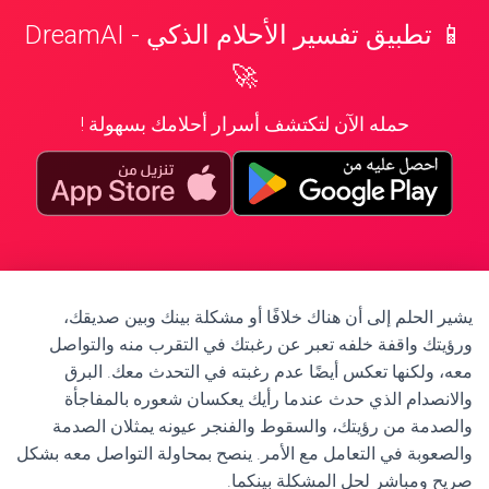
📱 تطبيق تفسير الأحلام الذكي - DreamAI
🚀
حمله الآن لتكتشف أسرار أحلامك بسهولة !
يشير الحلم إلى أن هناك خلافًا أو مشكلة بينك وبين صديقك،
ورؤيتك واقفة خلفه تعبر عن رغبتك في التقرب منه والتواصل
معه، ولكنها تعكس أيضًا عدم رغبته في التحدث معك. البرق
والانصدام الذي حدث عندما رأيك يعكسان شعوره بالمفاجأة
والصدمة من رؤيتك، والسقوط والفنجر عيونه يمثلان الصدمة
والصعوبة في التعامل مع الأمر. ينصح بمحاولة التواصل معه بشكل
صريح ومباشر لحل المشكلة بينكما.