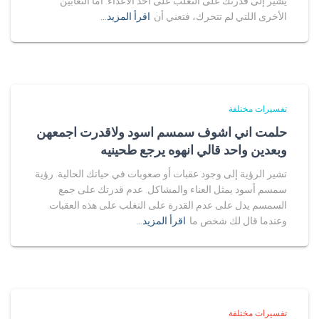
يشير إلى قدرتك على التغلب على أحد الأعداء. أما الثعابين
الأخرى اللتي لم تتحرك، فتعني أن
اقرأ المزيد…
تفسيرات مختلفة
حلمت اني اشوف سمسم اسود ولاقدرت اجمعهن
وبعدين واحد قالي انهوه يرجع طحينيه
تشير الرؤية إلى وجود عقبات أو صعوبات في حياتك الحالية. رؤية
سمسم أسود يمثل العناء والمشاكل. عدم قدرتك على جمع
السمسم يدل على عدم القدرة على التغلب على هذه العقبات.
وعندما قال لك شخص ما
اقرأ المزيد…
تفسيرات مختلفة