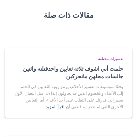
مقالات ذات صلة
تفسيرات مختلفة
حلمت أني اشوف ثلاثه ثعابين واحدقتلته واثنين
جالسات محلهن ماتحركين
وفقًا لموسوعات تفسير الأحلام، يرمز رؤية الثعابين في الحلم
إلى الأعداء والخصوم الذين قد يحاولون إيذاءك. قتل الثعبان الأول
يشير إلى قدرتك على التغلب على أحد الأعداء. أما الثعابين
الأخرى اللتي لم تتحرك، فتعني أن
اقرأ المزيد…