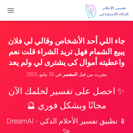
ت
ب
د
ي
ل
جاء اللي أحد الأشخاص وقالي لي فلان
ا
ل
يبيع الشمام فهل تريد الشراء قلت نعم
ت
ن
واعطيته أموال كى يشترى لي ولم يعد
ق
ل
نشرت من قبل
المفسر
في
30 مايو، 2023
✨ احصل على تفسير لحلمك الآن
مجانًا وبشكل فوري 🔮
📱 تطبيق تفسير الأحلام الذكي - DreamAI
🚀