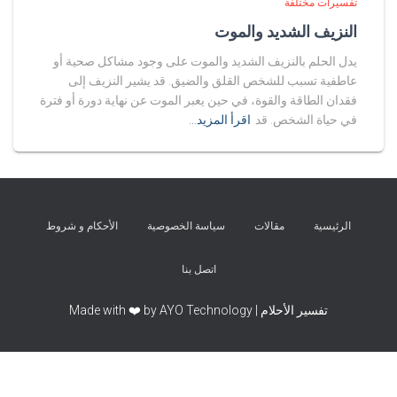
تفسيرات مختلفة
النزيف الشديد والموت
يدل الحلم بالنزيف الشديد والموت على وجود مشاكل صحية أو
عاطفية تسبب للشخص القلق والضيق. قد يشير النزيف إلى
فقدان الطاقة والقوة، في حين يعبر الموت عن نهاية دورة أو فترة
في حياة الشخص. قد
اقرأ المزيد…
الرئيسية
مقالات
سياسة الخصوصية
الأحكام و شروط
اتصل بنا
تفسير الأحلام | Made with ❤️ by AYO Technology
Exit mobile version