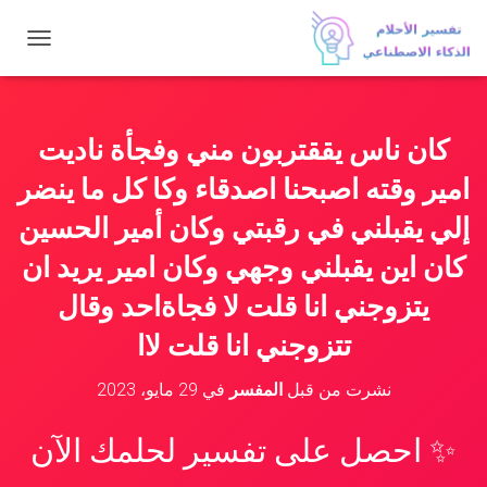
ت
ب
د
ي
ل
كان ناس يققتربون مني وفجأة ناديت
ا
ل
امير وقته اصبحنا اصدقاء وكا كل ما ينضر
ت
ن
إلي يقبلني في رقبتي وكان أمير الحسين
ق
كان اين يقبلني وجهي وكان امير يريد ان
ل
يتزوجني انا قلت لا فجاةاحد وقال
تتزوجني انا قلت لاا
نشرت من قبل
المفسر
في
29 مايو، 2023
✨ احصل على تفسير لحلمك الآن