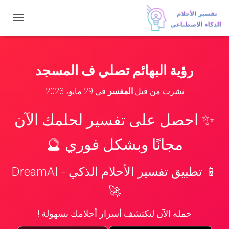
ت
ب
د
ي
ل
رؤية البهائم تصلي ف المسجد
ا
ل
نشرت من قبل
المفسر
في
29 مايو، 2023
ت
ن
ق
✨ احصل على تفسير لحلمك الآن
ل
مجانًا وبشكل فوري 🔮
📱 تطبيق تفسير الأحلام الذكي - DreamAI
🚀
حمله الآن لتكتشف أسرار أحلامك بسهولة !