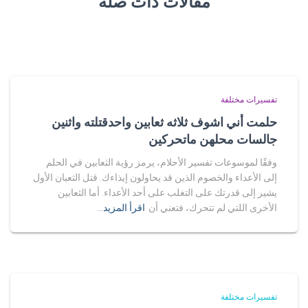
مقالات ذات صلة
تفسيرات مختلفة
حلمت أني اشوف ثلاثه ثعابين واحدقتلته واثنين
جالسات محلهن ماتحركين
وفقًا لموسوعات تفسير الأحلام، يرمز رؤية الثعابين في الحلم
إلى الأعداء والخصوم الذين قد يحاولون إيذاءك. قتل الثعبان الأول
يشير إلى قدرتك على التغلب على أحد الأعداء. أما الثعابين
الأخرى اللتي لم تتحرك، فتعني أن
اقرأ المزيد…
تفسيرات مختلفة