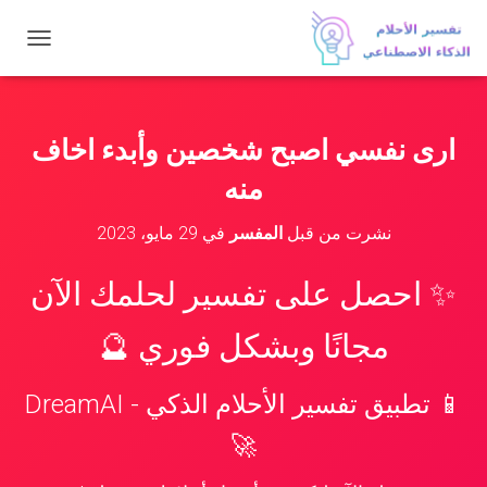
ت
ب
د
ي
ل
ارى نفسي اصبح شخصين وأبدء اخاف
ا
ل
منه
ت
ن
نشرت من قبل
المفسر
في
29 مايو، 2023
ق
ل
✨ احصل على تفسير لحلمك الآن
مجانًا وبشكل فوري 🔮
📱 تطبيق تفسير الأحلام الذكي - DreamAI
🚀