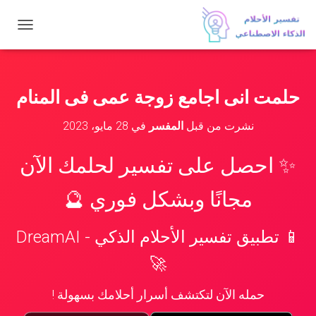
ت
ب
د
ي
ل
حلمت انى اجامع زوجة عمى فى المنام
ا
ل
نشرت من قبل
المفسر
في
28 مايو، 2023
ت
ن
ق
✨ احصل على تفسير لحلمك الآن
ل
مجانًا وبشكل فوري 🔮
📱 تطبيق تفسير الأحلام الذكي - DreamAI
🚀
حمله الآن لتكتشف أسرار أحلامك بسهولة !