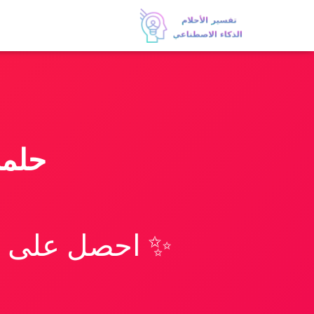
حلمت
✨ احصل على تف