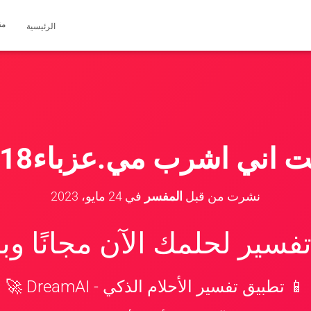
مق
الرئيسية
 اني اشرب مي.عزباء18عام
نشرت من قبل
المفسر
في
24 مايو، 2023
سير لحلمك الآن مجانًا و
📱 تطبيق تفسير الأحلام الذكي - DreamAI 🚀