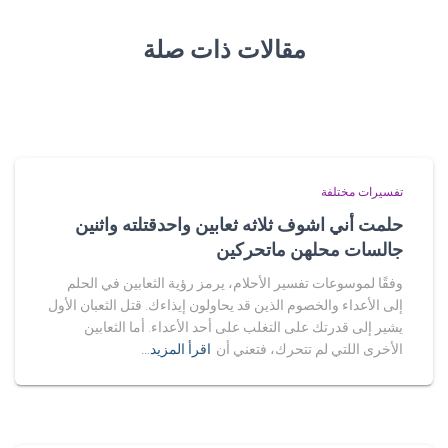
مقالات ذات صلة
تفسيرات مختلفة
حلمت أني اشوف ثلاثه ثعابين واحدقتلته واثنين
جالسات محلهن ماتحركين
وفقًا لموسوعات تفسير الأحلام، يرمز رؤية الثعابين في الحلم
إلى الأعداء والخصوم الذين قد يحاولون إيذاءك. قتل الثعبان الأول
يشير إلى قدرتك على التغلب على أحد الأعداء. أما الثعابين
الأخرى اللتي لم تتحرك، فتعني أن
اقرأ المزيد…