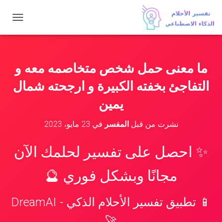
ت
ب
د
ي
ل
ما معنى حمل شخص متخاصمه معه و
ا
ل
التفاجئ بخفته الكبيرة و ارجحته شمال
ت
ن
يمين
ق
ل
نشرت من قبل
المفسر
في
23 مايو، 2023
✨ احصل على تفسير لحلمك الآن
مجانًا وبشكل فوري 🔮
📱 تطبيق تفسير الأحلام الذكي - DreamAI
🚀