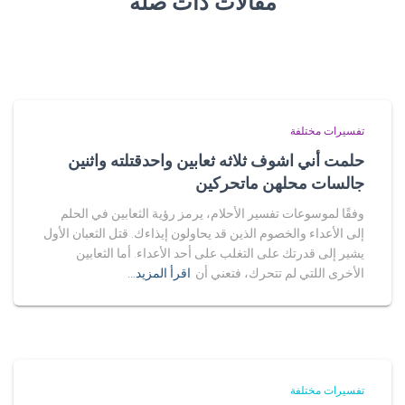
مقالات ذات صلة
تفسيرات مختلفة
حلمت أني اشوف ثلاثه ثعابين واحدقتلته واثنين
جالسات محلهن ماتحركين
وفقًا لموسوعات تفسير الأحلام، يرمز رؤية الثعابين في الحلم
إلى الأعداء والخصوم الذين قد يحاولون إيذاءك. قتل الثعبان الأول
يشير إلى قدرتك على التغلب على أحد الأعداء. أما الثعابين
الأخرى اللتي لم تتحرك، فتعني أن
اقرأ المزيد…
تفسيرات مختلفة