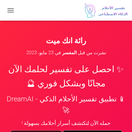
ت
ب
د
ي
ل
رائة انك ميت
ا
ل
نشرت من قبل
المفسر
في
23 مايو، 2023
ت
ن
ق
✨ احصل على تفسير لحلمك الآن
ل
مجانًا وبشكل فوري 🔮
📱 تطبيق تفسير الأحلام الذكي - DreamAI
🚀
حمله الآن لتكتشف أسرار أحلامك بسهولة !