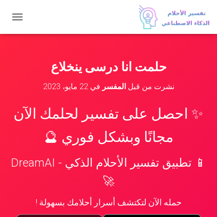
ت
ب
د
ي
ل
حلمت انا درسى ينخلاع
ا
ل
نشرت من قبل
المفسر
في
22 مايو، 2023
ت
ن
ق
✨ احصل على تفسير لحلمك الآن
ل
مجانًا وبشكل فوري 🔮
📱 تطبيق تفسير الأحلام الذكي - DreamAI
🚀
حمله الآن لتكتشف أسرار أحلامك بسهولة !