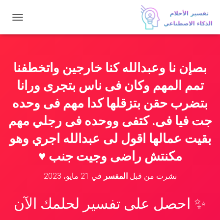
ت
ب
د
ي
ل
بصإن نا وعبدالله كنا خارجين واتخطفنا
ا
ل
تمم المهم وكان فى ناس بتجرى ورانا
ت
ن
بتضرب حقن بتزقلها كدا مهم فى وحده
ق
جت فيا فى. كتفى ووحده فى رجلي مهم
ل
بقيت عمالها اقول لى عبدالله اجري وهو
مكنتش راضى وجيت جنب ♥
نشرت من قبل
المفسر
في
21 مايو، 2023
✨ احصل على تفسير لحلمك الآن