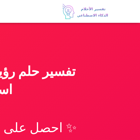
تفسير حلم رؤي
اس
✨ احصل على تف