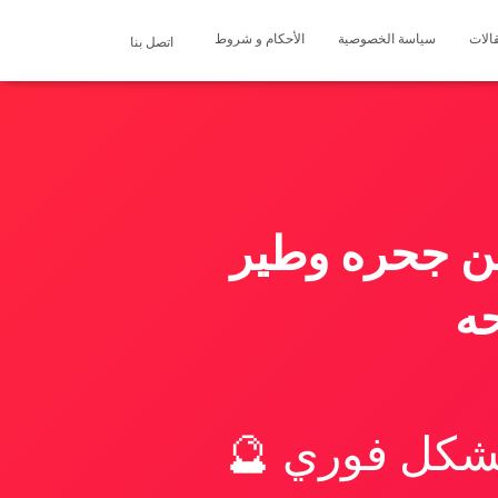
الات
سياسة الخصوصية
الأحكام و شروط
اتصل بنا
من جحره وطير
ه
بشكل فوري 🔮