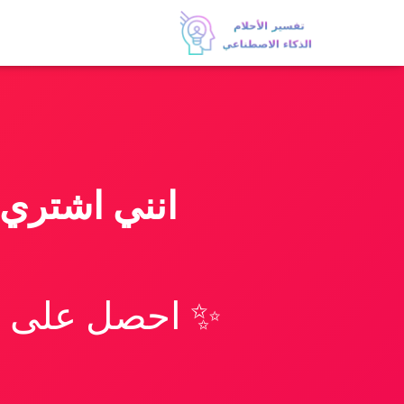
انني اشتري 
✨ احصل على تف