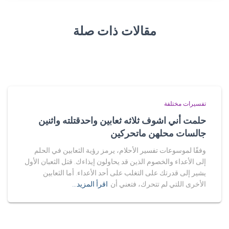
مقالات ذات صلة
تفسيرات مختلفة
حلمت أني اشوف ثلاثه ثعابين واحدقتلته واثنين
جالسات محلهن ماتحركين
وفقًا لموسوعات تفسير الأحلام، يرمز رؤية الثعابين في الحلم
إلى الأعداء والخصوم الذين قد يحاولون إيذاءك. قتل الثعبان الأول
يشير إلى قدرتك على التغلب على أحد الأعداء. أما الثعابين
الأخرى اللتي لم تتحرك، فتعني أن
اقرأ المزيد…