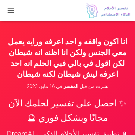
ت
ب
د
ي
ل
انا اكون واقفه و احد اعرفه ورايه يعمل
ا
ل
معي الجنس ولكن انا اظنه انه شيطان
ت
ن
لكن اقول في بالي فبي الحلم انه احد
ق
اعرفه ليش شيطان لكنه شيطان
ل
نشرت من قبل
المفسر
في
16 مايو، 2023
✨ احصل على تفسير لحلمك الآن
مجانًا وبشكل فوري 🔮
📱 تطبيق تفسير الأحلام الذكي - DreamAI