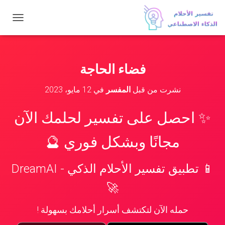
ت
ب
د
ي
ل
فضاء الحاجة
ا
ل
نشرت من قبل
المفسر
في
12 مايو، 2023
ت
ن
ق
✨ احصل على تفسير لحلمك الآن
ل
مجانًا وبشكل فوري 🔮
📱 تطبيق تفسير الأحلام الذكي - DreamAI
🚀
حمله الآن لتكتشف أسرار أحلامك بسهولة !