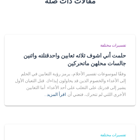
مقالات ذات صلة
تفسيرات مختلفة
حلمت أني اشوف ثلاثه ثعابين واحدقتلته واثنين
جالسات محلهن ماتحركين
وفقًا لموسوعات تفسير الأحلام، يرمز رؤية الثعابين في الحلم
إلى الأعداء والخصوم الذين قد يحاولون إيذاءك. قتل الثعبان الأول
يشير إلى قدرتك على التغلب على أحد الأعداء. أما الثعابين
الأخرى اللتي لم تتحرك، فتعني أن
اقرأ المزيد…
تفسيرات مختلفة