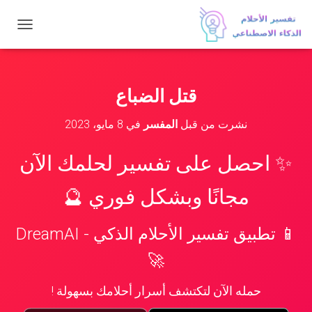
ت
ب
د
ي
ل
قتل الضباع
ا
ل
نشرت من قبل
المفسر
في
8 مايو، 2023
ت
ن
ق
✨ احصل على تفسير لحلمك الآن
ل
مجانًا وبشكل فوري 🔮
📱 تطبيق تفسير الأحلام الذكي - DreamAI
🚀
حمله الآن لتكتشف أسرار أحلامك بسهولة !