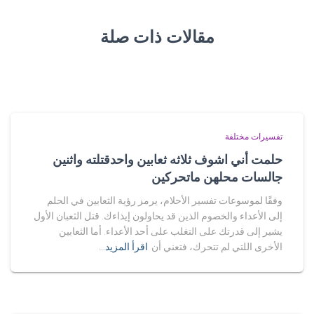
مقالات ذات صلة
تفسيرات مختلفة
حلمت أني اشوف ثلاثه ثعابين واحدقتلته واثنين
جالسات محلهن ماتحركين
وفقًا لموسوعات تفسير الأحلام، يرمز رؤية الثعابين في الحلم
إلى الأعداء والخصوم الذين قد يحاولون إيذاءك. قتل الثعبان الأول
يشير إلى قدرتك على التغلب على أحد الأعداء. أما الثعابين
الأخرى اللتي لم تتحرك، فتعني أن
اقرأ المزيد…