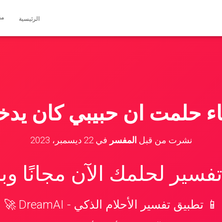
مق
الرئيسية
باء حلمت ان حبيبي كان يد
نشرت من قبل
المفسر
في
22 ديسمبر، 2023
سير لحلمك الآن مجانًا و
📱 تطبيق تفسير الأحلام الذكي - DreamAI 🚀